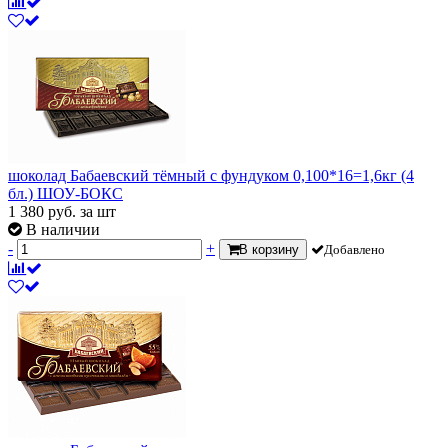
шоколад Бабаевский тёмный с фундуком 0,100*16=1,6кг (4
бл.) ШОУ-БОКС
1 380
руб.
за шт
В наличии
-
+
В корзину
Добавлено