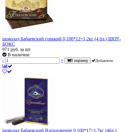
шоколад Бабаевский горький 0,100*12=1,2кг (4 бл.) ШОУ-
БОКС
971
руб.
за шт
В наличии
-
+
В корзину
Добавлено
шоколад Бабаевский Вдохновение 0,100*17=1,7кг (4бл.)