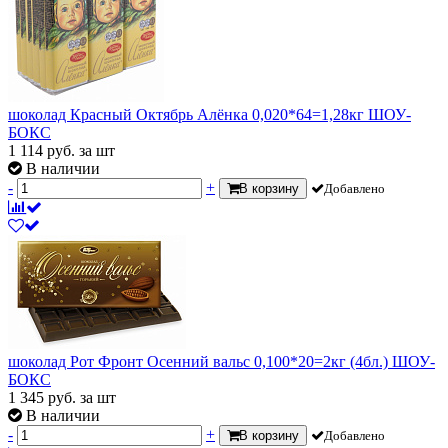
шоколад Красный Октябрь Алёнка 0,020*64=1,28кг ШОУ-
БОКС
1 114
руб.
за шт
В наличии
-
+
В корзину
Добавлено
шоколад Рот Фронт Осенний вальс 0,100*20=2кг (4бл.) ШОУ-
БОКС
1 345
руб.
за шт
В наличии
-
+
В корзину
Добавлено