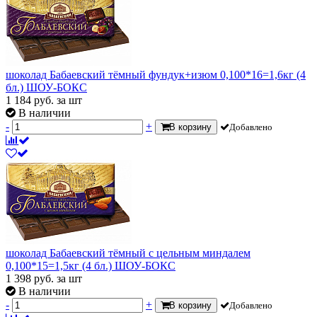
шоколад Бабаевский тёмный фундук+изюм 0,100*16=1,6кг (4
бл.) ШОУ-БОКС
1 184
руб.
за шт
В наличии
-
+
В корзину
Добавлено
шоколад Бабаевский тёмный с цельным миндалем
0,100*15=1,5кг (4 бл.) ШОУ-БОКС
1 398
руб.
за шт
В наличии
-
+
В корзину
Добавлено