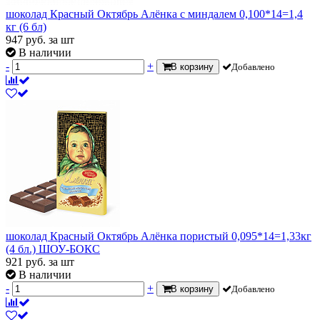
шоколад Красный Октябрь Алёнка с миндалем 0,100*14=1,4
кг (6 бл)
947
руб.
за шт
В наличии
-
+
В корзину
Добавлено
шоколад Красный Октябрь Алёнка пористый 0,095*14=1,33кг
(4 бл.) ШОУ-БОКС
921
руб.
за шт
В наличии
-
+
В корзину
Добавлено