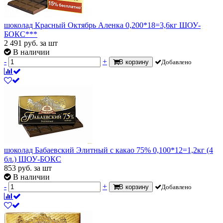
шоколад Красный Октябрь Аленка 0,200*18=3,6кг ШОУ-
БОКС***
2 491
руб.
за шт
В наличии
-
+
В корзину
Добавлено
шоколад Бабаевский Элитный с какао 75% 0,100*12=1,2кг (4
бл.) ШОУ-БОКС
853
руб.
за шт
В наличии
-
+
В корзину
Добавлено