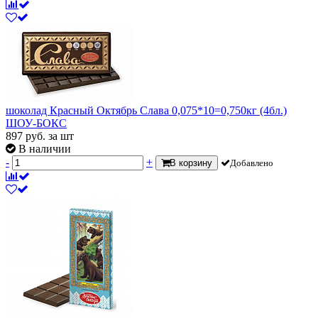
шоколад Красный Октябрь Слава 0,075*10=0,750кг (4бл.)
ШОУ-БОКС
897
руб.
за шт
В наличии
-
+
В корзину
Добавлено