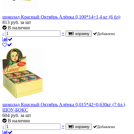
шоколад Красный Октябрь Алёнка 0,100*14=1,4 кг (6 бл)
813
руб.
за шт
В наличии
-
+
В корзину
Добавлено
шоколад Красный Октябрь Алёнка 0,015*42=0,630кг (7 бл.)
ШОУ-БОКС
604
руб.
за шт
В наличии
-
+
В корзину
Добавлено