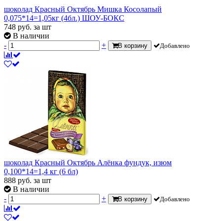
шоколад Красный Октябрь Мишка Косолапый
0,075*14=1,05кг (4бл.) ШОУ-БОКС
748
руб.
за шт
В наличии
-
+
В корзину
Добавлено
шоколад Красный Октябрь Алёнка фундук, изюм
0,100*14=1,4 кг (6 бл)
888
руб.
за шт
В наличии
-
+
В корзину
Добавлено