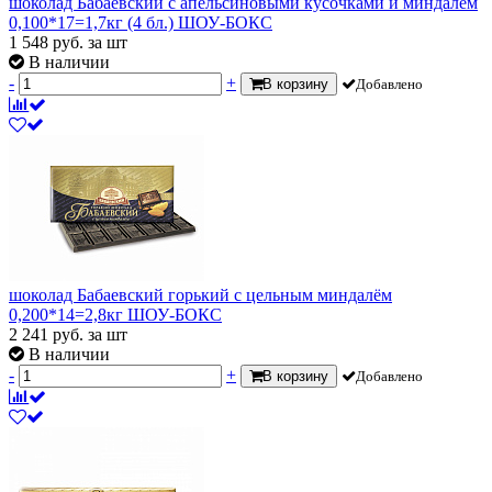
шоколад Бабаевский с апельсиновыми кусочками и миндалем
0,100*17=1,7кг (4 бл.) ШОУ-БОКС
1 548
руб.
за шт
В наличии
-
+
В корзину
Добавлено
шоколад Бабаевский горький с цельным миндалём
0,200*14=2,8кг ШОУ-БОКС
2 241
руб.
за шт
В наличии
-
+
В корзину
Добавлено