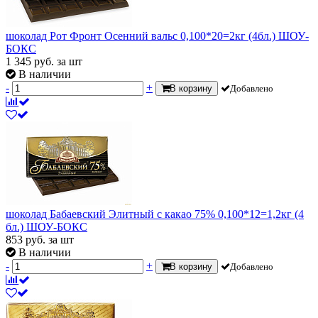
шоколад Рот Фронт Осенний вальс 0,100*20=2кг (4бл.) ШОУ-
БОКС
1 345
руб.
за шт
В наличии
-
+
В корзину
Добавлено
шоколад Бабаевский Элитный с какао 75% 0,100*12=1,2кг (4
бл.) ШОУ-БОКС
853
руб.
за шт
В наличии
-
+
В корзину
Добавлено