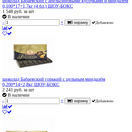
шоколад Бабаевский с апельсиновыми кусочками и миндалем
0,100*17=1,7кг (4 бл.) ШОУ-БОКС
1 548
руб.
за шт
В наличии
-
+
В корзину
Добавлено
шоколад Бабаевский горький с цельным миндалём
0,200*14=2,8кг ШОУ-БОКС
2 241
руб.
за шт
В наличии
-
+
В корзину
Добавлено