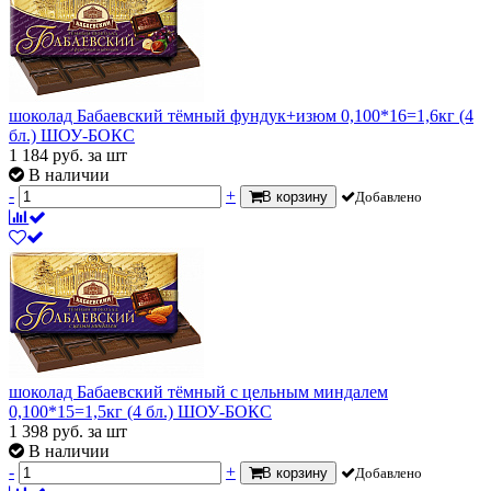
шоколад Бабаевский тёмный фундук+изюм 0,100*16=1,6кг (4
бл.) ШОУ-БОКС
1 184
руб.
за шт
В наличии
-
+
В корзину
Добавлено
шоколад Бабаевский тёмный с цельным миндалем
0,100*15=1,5кг (4 бл.) ШОУ-БОКС
1 398
руб.
за шт
В наличии
-
+
В корзину
Добавлено