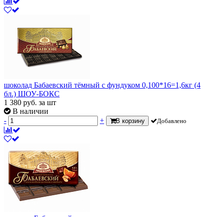
шоколад Бабаевский тёмный с фундуком 0,100*16=1,6кг (4
бл.) ШОУ-БОКС
1 380
руб.
за шт
В наличии
-
+
В корзину
Добавлено