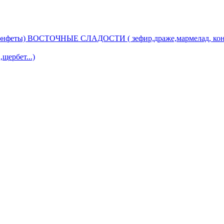
ВОСТОЧНЫЕ СЛАДОСТИ ( зефир,драже,мармелад, кон
ербет...)