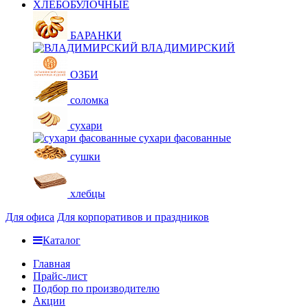
ХЛЕБОБУЛОЧНЫЕ
БАРАНКИ
ВЛАДИМИРСКИЙ
ОЗБИ
соломка
сухари
сухари фасованные
сушки
хлебцы
Для офиса
Для корпоративов и праздников
Каталог
Главная
Прайс-лист
Подбор по производителю
Акции