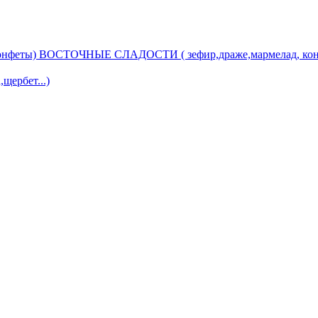
ВОСТОЧНЫЕ СЛАДОСТИ ( зефир,драже,мармелад, кон
ербет...)