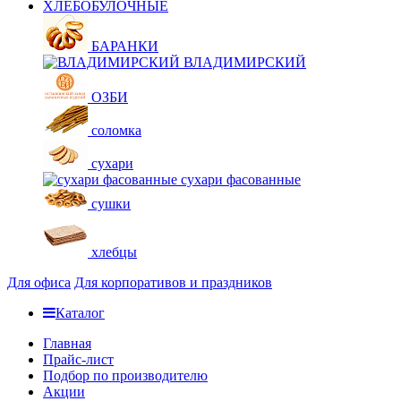
ХЛЕБОБУЛОЧНЫЕ
БАРАНКИ
ВЛАДИМИРСКИЙ
ОЗБИ
соломка
сухари
сухари фасованные
сушки
хлебцы
Для офиса
Для корпоративов и праздников
Каталог
Главная
Прайс-лист
Подбор по производителю
Акции