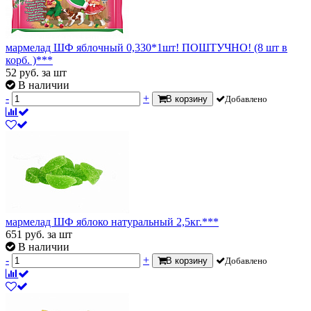
мармелад ШФ яблочный 0,330*1шт! ПОШТУЧНО! (8 шт в
корб. )***
52
руб.
за шт
В наличии
-
+
В корзину
Добавлено
мармелад ШФ яблоко натуральный 2,5кг.***
651
руб.
за шт
В наличии
-
+
В корзину
Добавлено