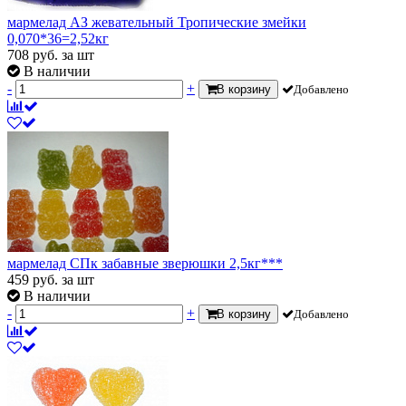
мармелад АЗ жевательный Тропические змейки
0,070*36=2,52кг
708
руб.
за шт
В наличии
-
+
В корзину
Добавлено
мармелад СПк забавные зверюшки 2,5кг***
459
руб.
за шт
В наличии
-
+
В корзину
Добавлено