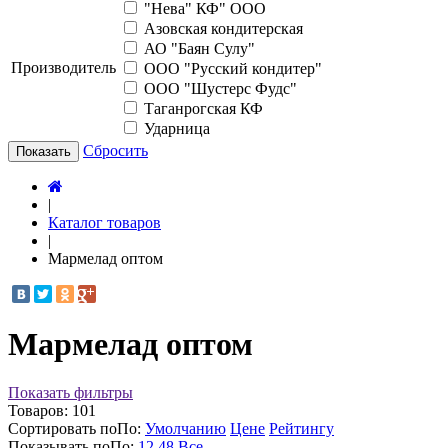
"Нева" КФ" ООО
Азовская кондитерская
АО "Баян Сулу"
Производитель
ООО "Русский кондитер"
ООО "Шустерс Фудс"
Таганрогская КФ
Ударница
Сбросить
Показать
|
Каталог товаров
|
Мармелад оптом
Мармелад оптом
Показать фильтры
Товаров:
101
Сортировать по
По
:
Умолчанию
Цене
Рейтингу
Показывать по
По
:
12
48
Все