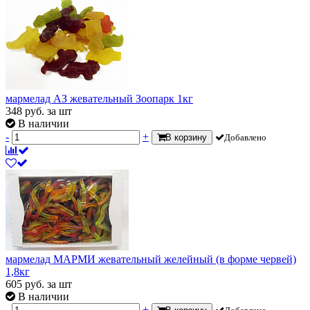
мармелад АЗ жевательный Зоопарк 1кг
348
руб.
за шт
В наличии
-
+
В корзину
Добавлено
мармелад МАРМИ жевательный желейный (в форме червей)
1,8кг
605
руб.
за шт
В наличии
-
+