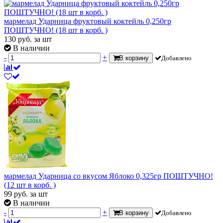
мармелад Ударница фруктовый коктейль 0,250гр
ПОШТУЧНО! (18 шт в корб. )
130
руб.
за шт
В наличии
-
+
В корзину
Добавлено
мармелад Ударница со вкусом Яблоко 0,325гр ПОШТУЧНО!
(12 шт в корб. )
99
руб.
за шт
В наличии
-
+
В корзину
Добавлено