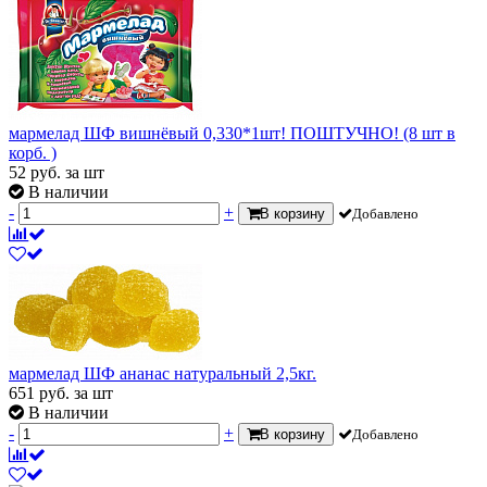
мармелад ШФ вишнёвый 0,330*1шт! ПОШТУЧНО! (8 шт в
корб. )
52
руб.
за шт
В наличии
-
+
В корзину
Добавлено
мармелад ШФ ананас натуральный 2,5кг.
651
руб.
за шт
В наличии
-
+
В корзину
Добавлено