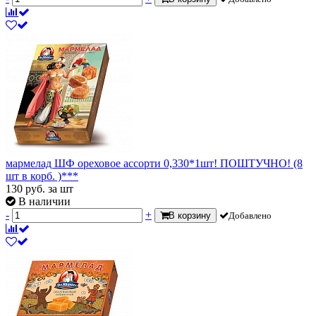
мармелад ШФ ореховое ассорти 0,330*1шт! ПОШТУЧНО! (8
шт в корб. )***
130
руб.
за шт
В наличии
-
+
В корзину
Добавлено