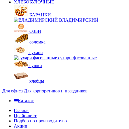
ХЛЕБОБУЛОЧНЫЕ
БАРАНКИ
ВЛАДИМИРСКИЙ
ОЗБИ
соломка
сухари
сухари фасованные
сушки
хлебцы
Для офиса
Для корпоративов и праздников
Каталог
Главная
Прайс-лист
Подбор по производителю
Акции