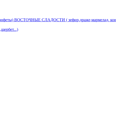
ВОСТОЧНЫЕ СЛАДОСТИ ( зефир,драже,мармелад, кон
ербет...)