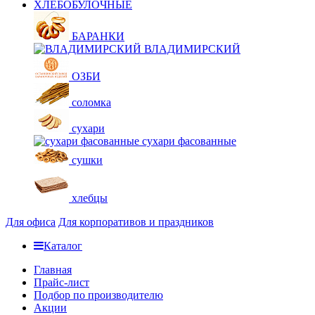
ХЛЕБОБУЛОЧНЫЕ
БАРАНКИ
ВЛАДИМИРСКИЙ
ОЗБИ
соломка
сухари
сухари фасованные
сушки
хлебцы
Для офиса
Для корпоративов и праздников
Каталог
Главная
Прайс-лист
Подбор по производителю
Акции