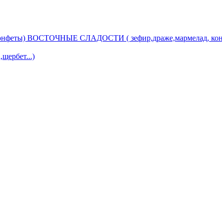
ВОСТОЧНЫЕ СЛАДОСТИ ( зефир,драже,мармелад, кон
ербет...)