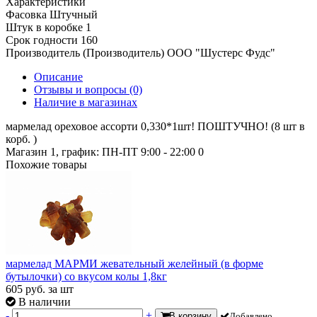
Характеристики
Фасовка
Штучный
Штук в коробке
1
Срок годности
160
Производитель (Производитель)
ООО "Шустерс Фудс"
Описание
Отзывы и вопросы
(0)
Наличие в магазинах
мармелад ореховое ассорти 0,330*1шт! ПОШТУЧНО! (8 шт в
корб. )
Магазин 1, график: ПН-ПТ 9:00 - 22:00
0
Похожие товары
мармелад МАРМИ жевательный желейный (в форме
бутылочки) со вкусом колы 1,8кг
605
руб.
за шт
В наличии
-
+
В корзину
Добавлено