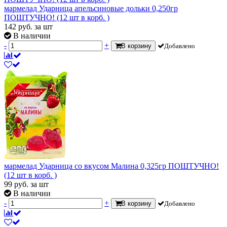
мармелад Ударница апельсиновые дольки 0,250гр
ПОШТУЧНО! (12 шт в корб. )
142
руб.
за шт
В наличии
-
+
В корзину
Добавлено
мармелад Ударница со вкусом Малина 0,325гр ПОШТУЧНО!
(12 шт в корб. )
99
руб.
за шт
В наличии
-
+
В корзину
Добавлено