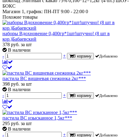
шоколад Элитный с какао 75% 0,100*12=1,2кг (4 бл.) ШОУ-
БОКС
Магазин 1, график: ПН-ПТ 9:00 - 22:00
0
Похожие товары
наборы Вдохновение 0,400гр*1шт!штучно! (8 шт в
кор.)Бабаевский
378
руб.
за шт
В наличии
-
+
В корзину
Добавлено
пастила ВС вишневая снежинка 2кг***
398
руб.
за шт
В наличии
-
+
В корзину
Добавлено
пастила ВС изысканное 1,5кг***
295
руб.
за шт
В наличии
-
+
В корзину
Добавлено