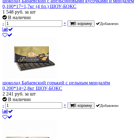
шоколад Бабаевский с апельсиновыми кусочками и миндалем
0,100*17=1,7кг (4 бл.) ШОУ-БОКС
1 548
руб.
за шт
В наличии
-
+
В корзину
Добавлено
шоколад Бабаевский горький с цельным миндалём
0,200*14=2,8кг ШОУ-БОКС
2 241
руб.
за шт
В наличии
-
+
В корзину
Добавлено