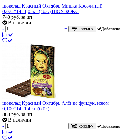
шоколад Красный Октябрь Мишка Косолапый
0,075*14=1,05кг (4бл.) ШОУ-БОКС
748
руб.
за шт
В наличии
-
+
В корзину
Добавлено
шоколад Красный Октябрь Алёнка фундук, изюм
0,100*14=1,4 кг (6 бл)
888
руб.
за шт
В наличии
-
+
В корзину
Добавлено