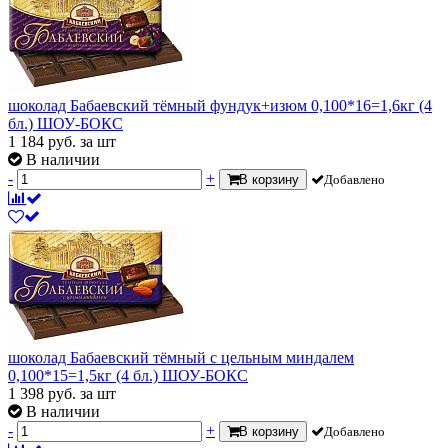
шоколад Бабаевский тёмный фундук+изюм 0,100*16=1,6кг (4
бл.) ШОУ-БОКС
1 184
руб.
за шт
В наличии
-
+
В корзину
Добавлено
шоколад Бабаевский тёмный с цельным миндалем
0,100*15=1,5кг (4 бл.) ШОУ-БОКС
1 398
руб.
за шт
В наличии
-
+
В корзину
Добавлено