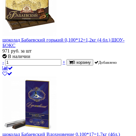
шоколад Бабаевский горький 0,100*12=1,2кг (4 бл.) ШОУ-
БОКС
971
руб.
за шт
В наличии
-
+
В корзину
Добавлено
шоколад Бабаевский Вдохновение 0,100*17=1,7кг (4бл.)