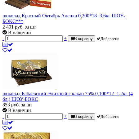
шоколад Красный Октябрь Аленка 0,200*18=3,6кг ШОУ-
БОКС***
2 491
руб.
за шт
В наличии
-
+
В корзину
Добавлено
шоколад Бабаевский Элитный с какао 75% 0,100*12=1,2кг (4
бл.) ШОУ-БОКС
853
руб.
за шт
В наличии
-
+
В корзину
Добавлено