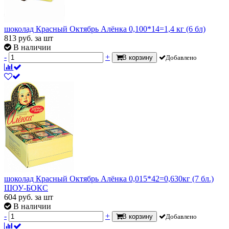
шоколад Красный Октябрь Алёнка 0,100*14=1,4 кг (6 бл)
813
руб.
за шт
В наличии
-
+
В корзину
Добавлено
шоколад Красный Октябрь Алёнка 0,015*42=0,630кг (7 бл.)
ШОУ-БОКС
604
руб.
за шт
В наличии
-
+
В корзину
Добавлено