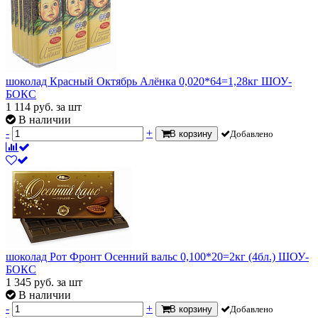
шоколад Красный Октябрь Алёнка 0,020*64=1,28кг ШОУ-
БОКС
1 114
руб.
за шт
В наличии
-
+
В корзину
Добавлено
шоколад Рот Фронт Осенний вальс 0,100*20=2кг (4бл.) ШОУ-
БОКС
1 345
руб.
за шт
В наличии
-
+
В корзину
Добавлено