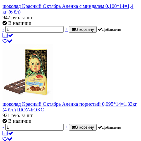
шоколад Красный Октябрь Алёнка с миндалем 0,100*14=1,4
кг (6 бл)
947
руб.
за шт
В наличии
-
+
В корзину
Добавлено
шоколад Красный Октябрь Алёнка пористый 0,095*14=1,33кг
(4 бл.) ШОУ-БОКС
921
руб.
за шт
В наличии
-
+
В корзину
Добавлено