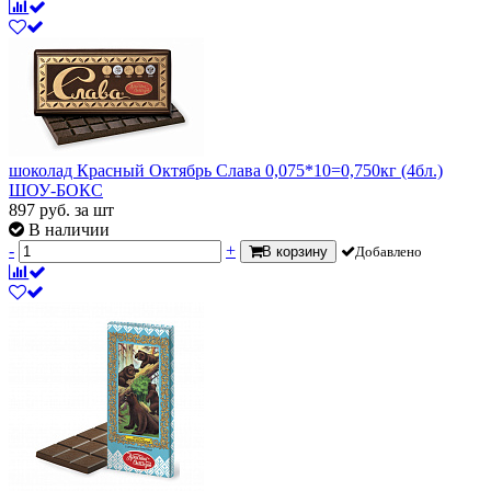
шоколад Красный Октябрь Слава 0,075*10=0,750кг (4бл.)
ШОУ-БОКС
897
руб.
за шт
В наличии
-
+
В корзину
Добавлено