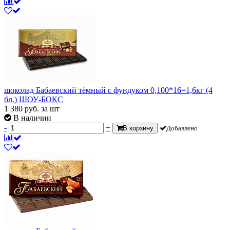
шоколад Бабаевский тёмный с фундуком 0,100*16=1,6кг (4
бл.) ШОУ-БОКС
1 380
руб.
за шт
В наличии
-
+
В корзину
Добавлено