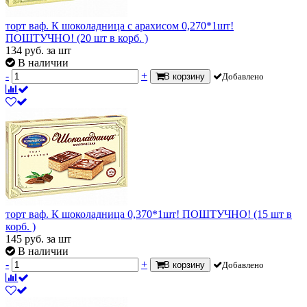
торт ваф. К шоколадница с арахисом 0,270*1шт!
ПОШТУЧНО! (20 шт в корб. )
134
руб.
за шт
В наличии
-
+
В корзину
Добавлено
торт ваф. К шоколадница 0,370*1шт! ПОШТУЧНО! (15 шт в
корб. )
145
руб.
за шт
В наличии
-
+
В корзину
Добавлено