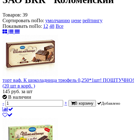
Товаров:
39
Сортировать по
По
:
умолчанию
цене
рейтингу
Показывать по
По
:
12
48
Все
торт ваф. К шоколадница трюфель 0,250*1шт! ПОШТУЧНО!
(20 шт в корб. )
145
руб.
за шт
В наличии
-
+
В корзину
Добавлено