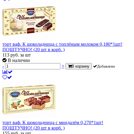
торт ваф. К шоколадница с топлёным молоком 0,180*1шт!
ПОШТУЧНО! (20 шт в корб. )
113
руб.
за шт
В наличии
-
+
В корзину
Добавлено
торт ваф. К шоколадница с миндалём 0,270*1шт!
ПОШТУЧНО! (20 шт в корб. )
155
руб.
за шт