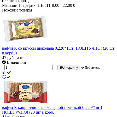
(20 шт в корб. )
Магазин 1, график: ПН-ПТ 9:00 - 22:00
0
Похожие товары
вафли К со вкусом шоколада 0,220*1шт! ПОШТУЧНО! (20 шт
в корб. )
47
руб.
за шт
В наличии
-
+
В корзину
Добавлено
вафли К каприччио с шоколадной начинкой 0,220*1шт!
ПОШТУЧНО! (20 шт в корб. )
41
руб.
за шт