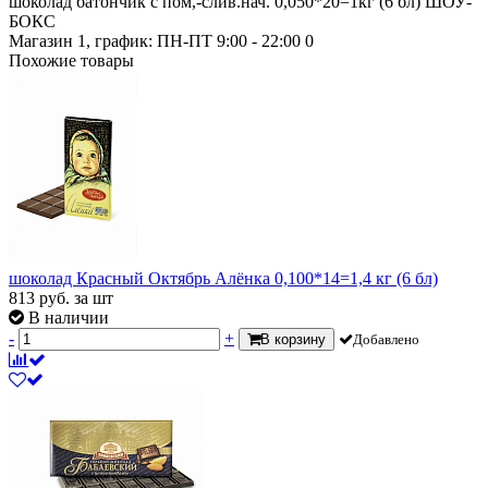
шоколад батончик с пом,-слив.нач. 0,050*20=1кг (6 бл) ШОУ-
БОКС
Магазин 1, график: ПН-ПТ 9:00 - 22:00
0
Похожие товары
шоколад Красный Октябрь Алёнка 0,100*14=1,4 кг (6 бл)
813
руб.
за шт
В наличии
-
+
В корзину
Добавлено