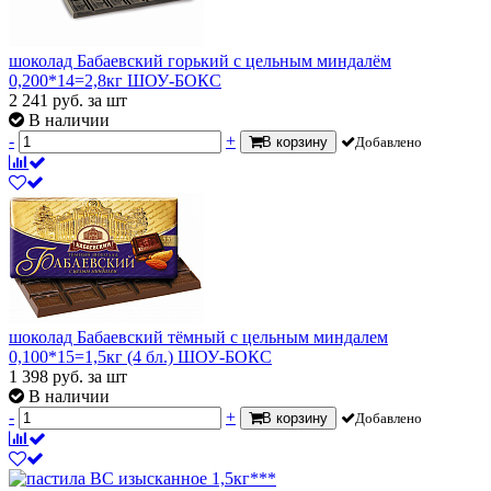
шоколад Бабаевский горький с цельным миндалём
0,200*14=2,8кг ШОУ-БОКС
2 241
руб.
за шт
В наличии
-
+
В корзину
Добавлено
шоколад Бабаевский тёмный с цельным миндалем
0,100*15=1,5кг (4 бл.) ШОУ-БОКС
1 398
руб.
за шт
В наличии
-
+
В корзину
Добавлено