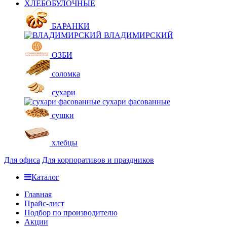
ХЛЕБОБУЛОЧНЫЕ
БАРАНКИ
ВЛАДИМИРСКИЙ
ОЗБИ
соломка
сухари
сухари фасованные
сушки
хлебцы
Для офиса
Для корпоративов и праздников
Каталог
Главная
Прайс-лист
Подбор по производителю
Акции