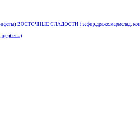
ВОСТОЧНЫЕ СЛАДОСТИ ( зефир,драже,мармелад, кон
ербет...)