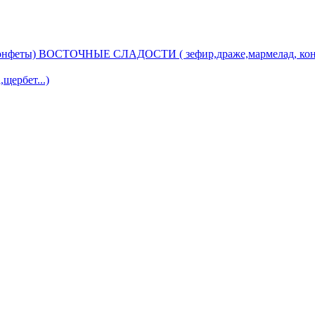
ВОСТОЧНЫЕ СЛАДОСТИ ( зефир,драже,мармелад, кон
ербет...)