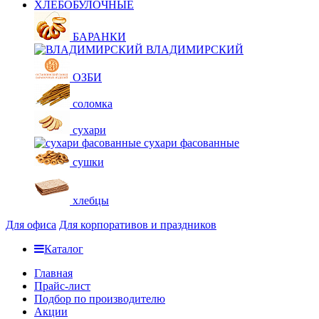
ХЛЕБОБУЛОЧНЫЕ
БАРАНКИ
ВЛАДИМИРСКИЙ
ОЗБИ
соломка
сухари
сухари фасованные
сушки
хлебцы
Для офиса
Для корпоративов и праздников
Каталог
Главная
Прайс-лист
Подбор по производителю
Акции