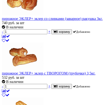
пирожное ЭКЛЕР+ эклер со сливками (заварное) ракушка 3кг.
740
руб.
за шт
В наличии
-
+
В корзину
Добавлено
пирожное ЭКЛЕР+ эклер с ТВОРОГОМ (трубочки) 3,5кг.
532
руб.
за шт
В наличии
-
+
В корзину
Добавлено