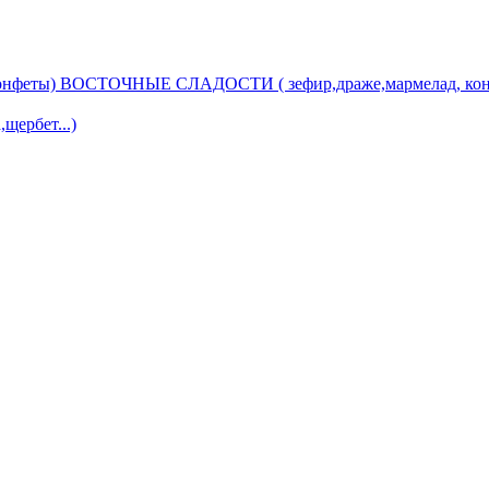
ВОСТОЧНЫЕ СЛАДОСТИ ( зефир,драже,мармелад, кон
ербет...)