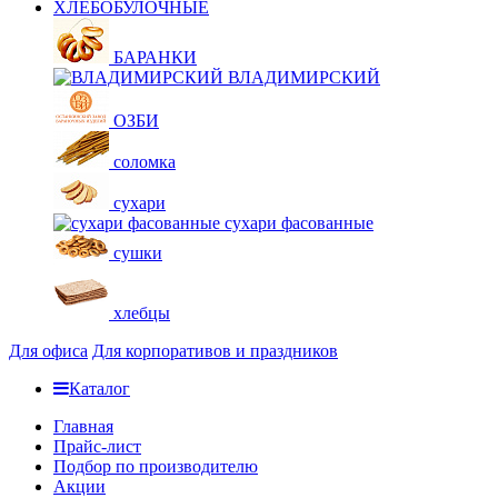
ХЛЕБОБУЛОЧНЫЕ
БАРАНКИ
ВЛАДИМИРСКИЙ
ОЗБИ
соломка
сухари
сухари фасованные
сушки
хлебцы
Для офиса
Для корпоративов и праздников
Каталог
Главная
Прайс-лист
Подбор по производителю
Акции