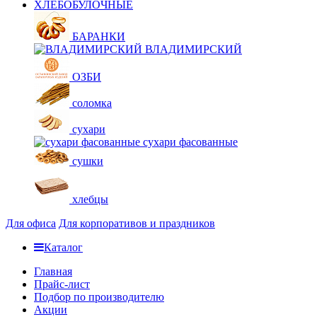
ХЛЕБОБУЛОЧНЫЕ
БАРАНКИ
ВЛАДИМИРСКИЙ
ОЗБИ
соломка
сухари
сухари фасованные
сушки
хлебцы
Для офиса
Для корпоративов и праздников
Каталог
Главная
Прайс-лист
Подбор по производителю
Акции