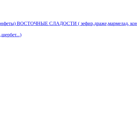
ВОСТОЧНЫЕ СЛАДОСТИ ( зефир,драже,мармелад, кон
ербет...)