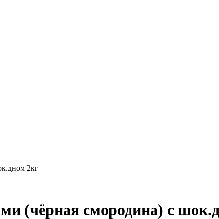
ок.дном 2кг
ми (чёрная смородина) с шок.