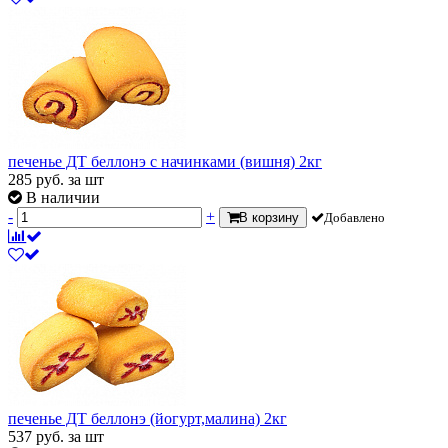
печенье ДТ беллонэ с начинками (вишня) 2кг
285
руб.
за шт
В наличии
-
+
В корзину
Добавлено
печенье ДТ беллонэ (йогурт,малина) 2кг
537
руб.
за шт