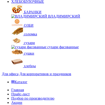
ХЛЕБОБУЛОЧНЫЕ
БАРАНКИ
ВЛАДИМИРСКИЙ
ОЗБИ
соломка
сухари
сухари фасованные
сушки
хлебцы
Для офиса
Для корпоративов и праздников
Каталог
Главная
Прайс-лист
Подбор по производителю
Акции