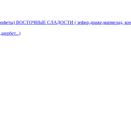
ВОСТОЧНЫЕ СЛАДОСТИ ( зефир,драже,мармелад, кон
ербет...)