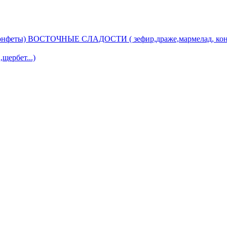
ВОСТОЧНЫЕ СЛАДОСТИ ( зефир,драже,мармелад, кон
ербет...)