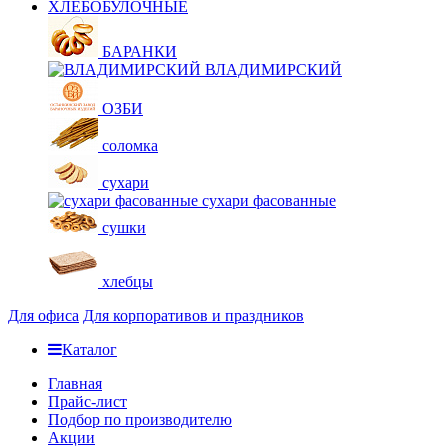
ХЛЕБОБУЛОЧНЫЕ
БАРАНКИ
ВЛАДИМИРСКИЙ
ОЗБИ
соломка
сухари
сухари фасованные
сушки
хлебцы
Для офиса
Для корпоративов и праздников
Каталог
Главная
Прайс-лист
Подбор по производителю
Акции