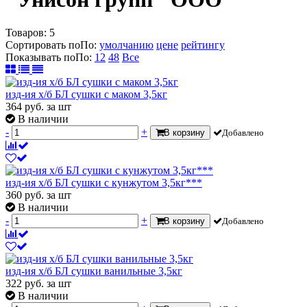
Товаров:
5
Сортировать по
По
:
умолчанию
цене
рейтингу
Показывать по
По
:
12
48
Все
изд-ия х/б БЛ сушки с маком 3,5кг
364
руб.
за шт
В наличии
-
+
В корзину
Добавлено
изд-ия х/б БЛ сушки с кунжутом 3,5кг***
360
руб.
за шт
В наличии
-
+
В корзину
Добавлено
изд-ия х/б БЛ сушки ванильные 3,5кг
322
руб.
за шт
В наличии