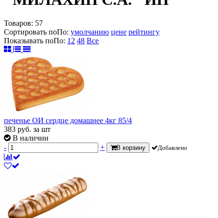
Товаров:
57
Сортировать по
По
:
умолчанию
цене
рейтингу
Показывать по
По
:
12
48
Все
печенье ОИ сердце домашнее 4кг 85/4
383
руб.
за шт
В наличии
-
+
В корзину
Добавлено