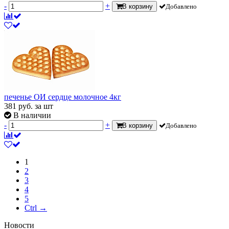
-
+
В корзину
Добавлено
печенье ОИ сердце молочное 4кг
381
руб.
за шт
В наличии
-
+
В корзину
Добавлено
1
2
3
4
5
Ctrl →
Новости