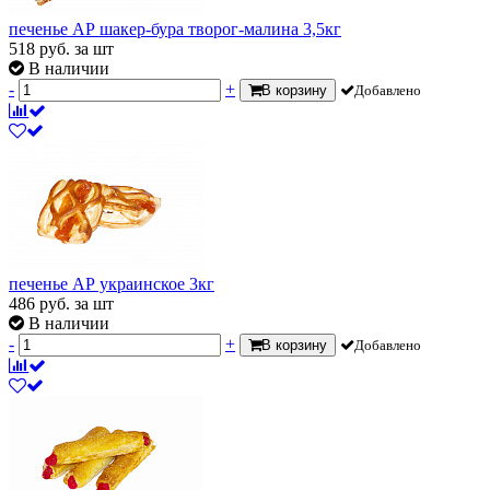
печенье АР шакер-бура творог-малина 3,5кг
518
руб.
за шт
В наличии
-
+
В корзину
Добавлено
печенье АР украинское 3кг
486
руб.
за шт
В наличии
-
+
В корзину
Добавлено