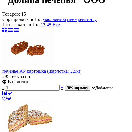
Товаров:
15
Сортировать по
По
:
умолчанию
цене
рейтингу
Показывать по
По
:
12
48
Все
печенье АР картошка (шарлотка) 2,5кг
295
руб.
за шт
В наличии
-
+
В корзину
Добавлено