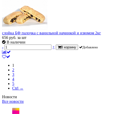
слойка БФ палочка с ванильной начинкой и изюмом 2кг
656
руб.
за шт
В наличии
-
+
В корзину
Добавлено
1
2
3
4
5
Ctrl →
Новости
Все новости