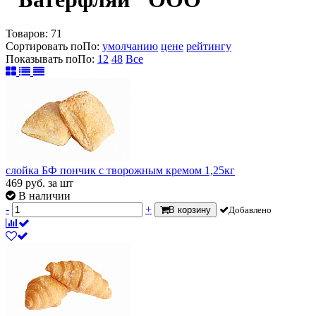
Товаров:
71
Сортировать по
По
:
умолчанию
цене
рейтингу
Показывать по
По
:
12
48
Все
слойка БФ пончик с творожным кремом 1,25кг
469
руб.
за шт
В наличии
-
+
В корзину
Добавлено