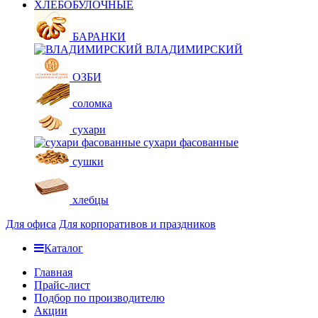
ХЛЕБОБУЛОЧНЫЕ
БАРАНКИ
ВЛАДИМИРСКИЙ
ОЗБИ
соломка
сухари
сухари фасованные
сушки
хлебцы
Для офиса
Для корпоративов и праздников
Каталог
Главная
Прайс-лист
Подбор по производителю
Акции