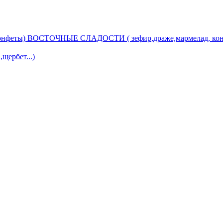
ВОСТОЧНЫЕ СЛАДОСТИ ( зефир,драже,мармелад, кон
ербет...)