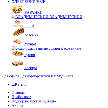
ХЛЕБОБУЛОЧНЫЕ
БАРАНКИ
ВЛАДИМИРСКИЙ
ОЗБИ
соломка
сухари
сухари фасованные
сушки
хлебцы
Для офиса
Для корпоративов и праздников
Каталог
Главная
Прайс-лист
Подбор по производителю
Акции