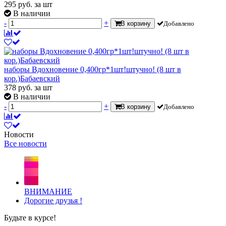
295
руб.
за шт
В наличии
-
+
В корзину
Добавлено
наборы Вдохновение 0,400гр*1шт!штучно! (8 шт в
кор.)Бабаевский
378
руб.
за шт
В наличии
-
+
В корзину
Добавлено
Новости
Все новости
ВНИМАНИЕ
Дорогие друзья !
Будьте в курсе!