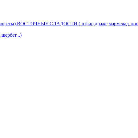
ВОСТОЧНЫЕ СЛАДОСТИ ( зефир,драже,мармелад, кон
ербет...)