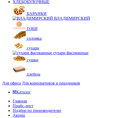
ХЛЕБОБУЛОЧНЫЕ
БАРАНКИ
ВЛАДИМИРСКИЙ
ОЗБИ
соломка
сухари
сухари фасованные
сушки
хлебцы
Для офиса
Для корпоративов и праздников
Каталог
Главная
Прайс-лист
Подбор по производителю
Акции