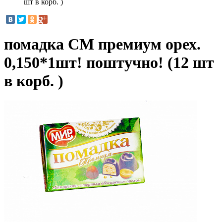
шт в корб. )
помадка СМ премиум орех.
0,150*1шт! поштучно! (12 шт
в корб. )