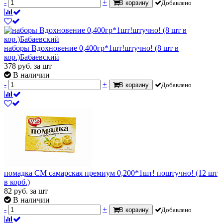
-
+
В корзину
Добавлено
наборы Вдохновение 0,400гр*1шт!штучно! (8 шт в
кор.)Бабаевский
378
руб.
за шт
В наличии
-
+
В корзину
Добавлено
помадка СМ самарская премиум 0,200*1шт! поштучно! (12 шт
в корб.)
82
руб.
за шт
В наличии
-
+
В корзину
Добавлено