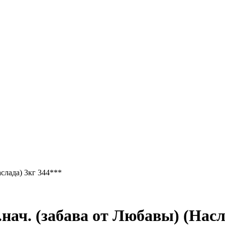
слада) 3кг 344***
ач. (забава от Любавы) (Насла