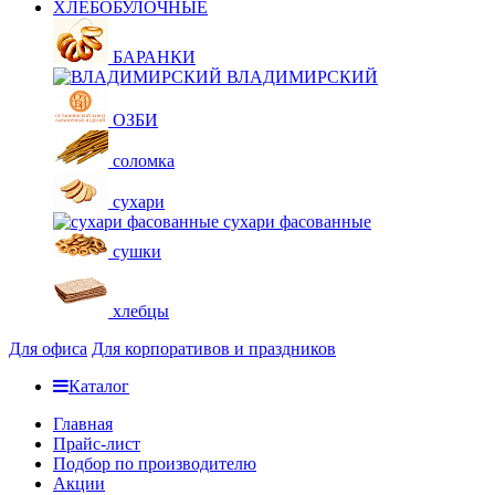
ХЛЕБОБУЛОЧНЫЕ
БАРАНКИ
ВЛАДИМИРСКИЙ
ОЗБИ
соломка
сухари
сухари фасованные
сушки
хлебцы
Для офиса
Для корпоративов и праздников
Каталог
Главная
Прайс-лист
Подбор по производителю
Акции