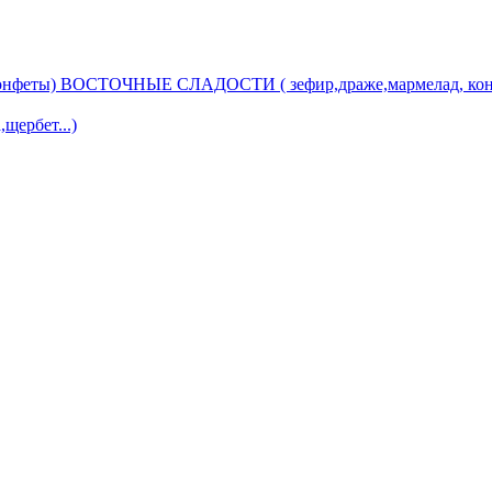
ВОСТОЧНЫЕ СЛАДОСТИ ( зефир,драже,мармелад, кон
ербет...)