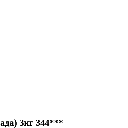
да) 3кг 344***