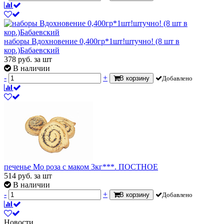
наборы Вдохновение 0,400гр*1шт!штучно! (8 шт в
кор.)Бабаевский
378
руб.
за шт
В наличии
-
+
В корзину
Добавлено
печенье Мо роза с маком 3кг***. ПОСТНОЕ
514
руб.
за шт
В наличии
-
+
В корзину
Добавлено
Новости