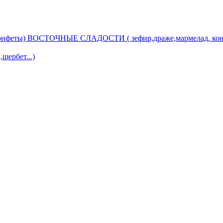
ВОСТОЧНЫЕ СЛАДОСТИ ( зефир,драже,мармелад, кон
ербет...)