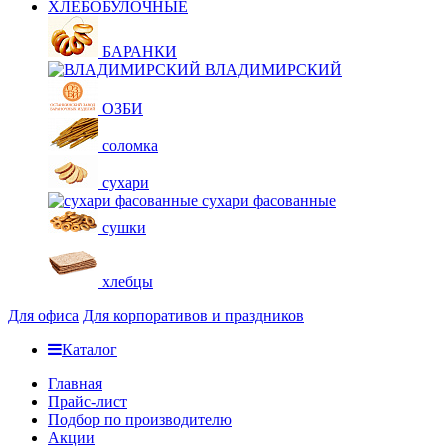
ХЛЕБОБУЛОЧНЫЕ
БАРАНКИ
ВЛАДИМИРСКИЙ
ОЗБИ
соломка
сухари
сухари фасованные
сушки
хлебцы
Для офиса
Для корпоративов и праздников
Каталог
Главная
Прайс-лист
Подбор по производителю
Акции