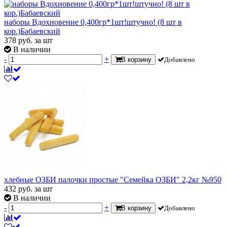
наборы Вдохновение 0,400гр*1шт!штучно! (8 шт в
кор.)Бабаевский
378
руб.
за шт
В наличии
-
+
В корзину
Добавлено
хлебные ОЗБИ палочки простые "Семейка ОЗБИ" 2,2кг №950
432
руб.
за шт
В наличии
-
+
В корзину
Добавлено