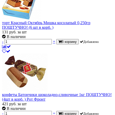
торт Красный Октябрь Мишка косолапый 0,250гр
ПОШТУЧНО! (6 шт в корб. )
131
руб.
за шт
В наличии
-
+
В корзину
Добавлено
конфеты Батончики шоколадно-сливочные 1кг ПОШТУЧНО!
(4шт в корб. ) Рот Фронт
421
руб.
за шт
В наличии
-
+
В корзину
Добавлено