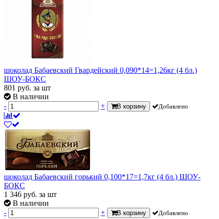
шоколад Бабаевский Гвардейский 0,090*14=1,26кг (4 бл.)
ШОУ-БОКС
801
руб.
за шт
В наличии
-
+
В корзину
Добавлено
шоколад Бабаевский горький 0,100*17=1,7кг (4 бл.) ШОУ-
БОКС
1 346
руб.
за шт
В наличии
-
+
В корзину
Добавлено