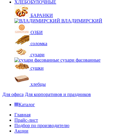
ХЛЕБОБУЛОЧНЫЕ
БАРАНКИ
ВЛАДИМИРСКИЙ
ОЗБИ
соломка
сухари
сухари фасованные
сушки
хлебцы
Для офиса
Для корпоративов и праздников
Каталог
Главная
Прайс-лист
Подбор по производителю
Акции