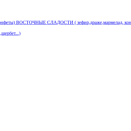
ВОСТОЧНЫЕ СЛАДОСТИ ( зефир,драже,мармелад, кон
ербет...)