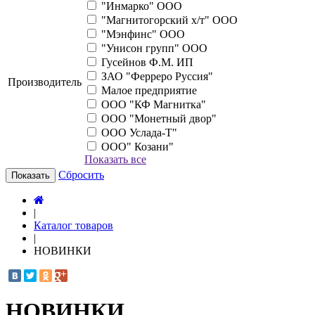
"Инмарко" ООО
"Магнитогорский х/т" ООО
"Мэнфинс" ООО
"Унисон групп" ООО
Гусейнов Ф.М. ИП
ЗАО "Ферреро Руссия"
Производитель
Малое предприятие
ООО "КФ Магнитка"
ООО "Монетный двор"
ООО Услада-Т"
ООО" Козани"
Показать все
Сбросить
Показать
|
Каталог товаров
|
НОВИНКИ
НОВИНКИ