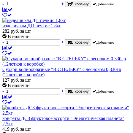
-
+
В корзину
Добавлено
изделия к/м ДП печкис 1,8кг
282
руб.
за шт
В наличии
-
+
В корзину
Добавлено
Сухари волнообразные "В СТЕЛЬКУ" с чесноком 0,330гр
(12лотков к коробке)
127
руб.
за шт
В наличии
-
+
В корзину
Добавлено
конфеты ДСЗ фруктовое ассорти "Энергетическая планета"
2,5кг
419
руб.
за шт