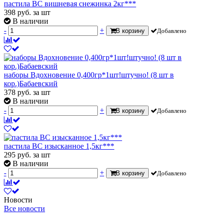
пастила ВС вишневая снежинка 2кг***
398
руб.
за шт
В наличии
-
+
В корзину
Добавлено
наборы Вдохновение 0,400гр*1шт!штучно! (8 шт в
кор.)Бабаевский
378
руб.
за шт
В наличии
-
+
В корзину
Добавлено
пастила ВС изысканное 1,5кг***
295
руб.
за шт
В наличии
-
+
В корзину
Добавлено
Новости
Все новости