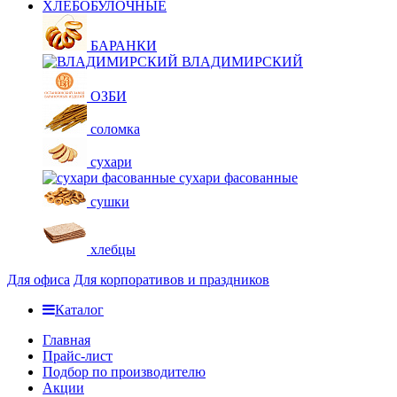
ХЛЕБОБУЛОЧНЫЕ
БАРАНКИ
ВЛАДИМИРСКИЙ
ОЗБИ
соломка
сухари
сухари фасованные
сушки
хлебцы
Для офиса
Для корпоративов и праздников
Каталог
Главная
Прайс-лист
Подбор по производителю
Акции