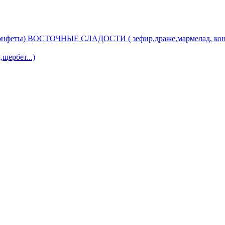
ВОСТОЧНЫЕ СЛАДОСТИ ( зефир,драже,мармелад, кон
ербет...)