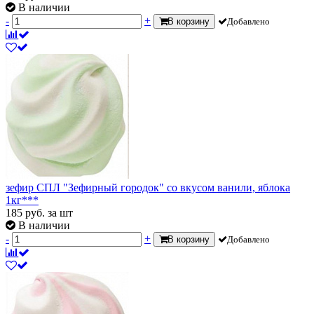
В наличии
-
+
В корзину
Добавлено
зефир СПЛ "Зефирный городок" со вкусом ванили, яблока
1кг***
185
руб.
за шт
В наличии
-
+
В корзину
Добавлено