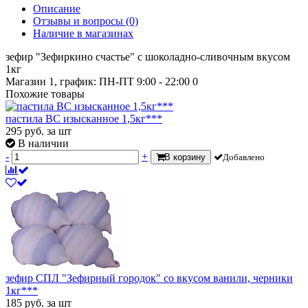
Описание
Отзывы и вопросы
(0)
Наличие в магазинах
зефир "Зефиркино счастье" с шоколадно-сливочным вкусом
1кг
Магазин 1, график: ПН-ПТ 9:00 - 22:00
0
Похожие товары
пастила ВС изысканное 1,5кг***
295
руб.
за шт
В наличии
-
+
В корзину
Добавлено
зефир СПЛ "Зефирный городок" со вкусом ванили, черники
1кг***
185
руб.
за шт