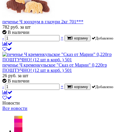
печенье Ч зоохрум в глазури 2кг 701***
782
руб.
за шт
В наличии
-
+
В корзину
Добавлено
печенье Ч кременкульское "Сказ от Марии" 0,220гр
ПОШТУЧНО! (12 шт в корб. ) 501
26
руб.
за шт
В наличии
-
+
В корзину
Добавлено
Новости
Все новости