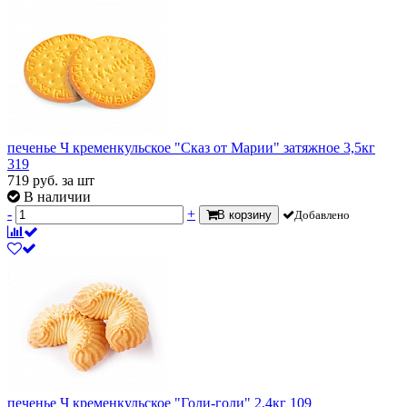
печенье Ч кременкульское "Сказ от Марии" затяжное 3,5кг
319
719
руб.
за шт
В наличии
-
+
В корзину
Добавлено
печенье Ч кременкульское "Голи-голи" 2,4кг 109