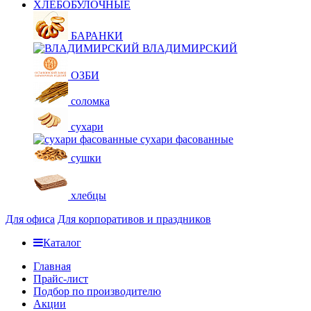
ХЛЕБОБУЛОЧНЫЕ
БАРАНКИ
ВЛАДИМИРСКИЙ
ОЗБИ
соломка
сухари
сухари фасованные
сушки
хлебцы
Для офиса
Для корпоративов и праздников
Каталог
Главная
Прайс-лист
Подбор по производителю
Акции