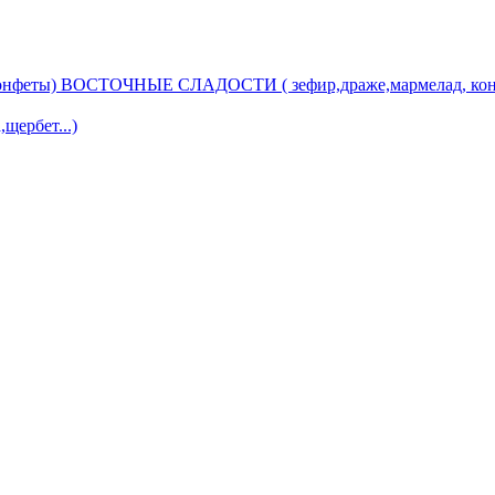
ВОСТОЧНЫЕ СЛАДОСТИ ( зефир,драже,мармелад, кон
ербет...)