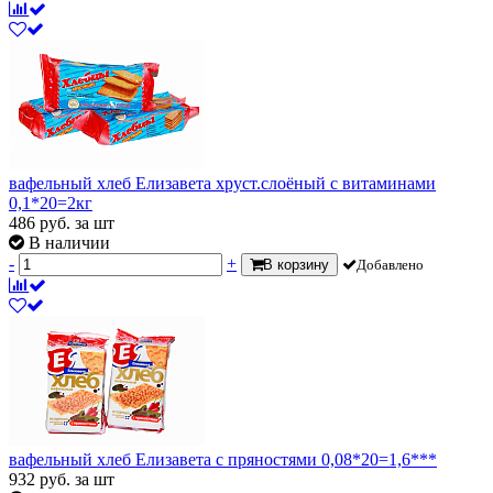
вафельный хлеб Елизавета хруст.слоёный с витаминами
0,1*20=2кг
486
руб.
за шт
В наличии
-
+
В корзину
Добавлено
вафельный хлеб Елизавета с пряностями 0,08*20=1,6***
932
руб.
за шт