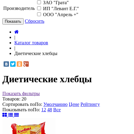
ЗАО "Грата"
Производитель
ИП "Левант Е.Г."
ООО "Апрель +"
Сбросить
Показать
|
Каталог товаров
|
Диетические хлебцы
Диетические хлебцы
Показать фильтры
Товаров:
20
Сортировать по
По
:
Умолчанию
Цене
Рейтингу
Показывать по
По
:
12
48
Все