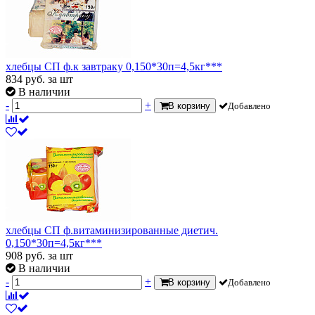
хлебцы СП ф.к завтраку 0,150*30п=4,5кг***
834
руб.
за шт
В наличии
-
+
В корзину
Добавлено
хлебцы СП ф.витаминизированные диетич.
0,150*30п=4,5кг***
908
руб.
за шт
В наличии
-
+
В корзину
Добавлено