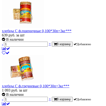
хлебцы С ф.пшеничные 0,100*30п=3кг***
639
руб.
за шт
В наличии
-
+
В корзину
Добавлено
хлебцы С ф.гречневые 0,100*30п=3кг***
1 093
руб.
за шт
В наличии
-
+
В корзину
Добавлено