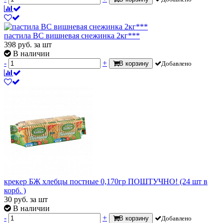
пастила ВС вишневая снежинка 2кг***
398
руб.
за шт
В наличии
-
+
В корзину
Добавлено
крекер БЖ хлебцы постные 0,170гр ПОШТУЧНО! (24 шт в
корб. )
30
руб.
за шт
В наличии
-
+
В корзину
Добавлено