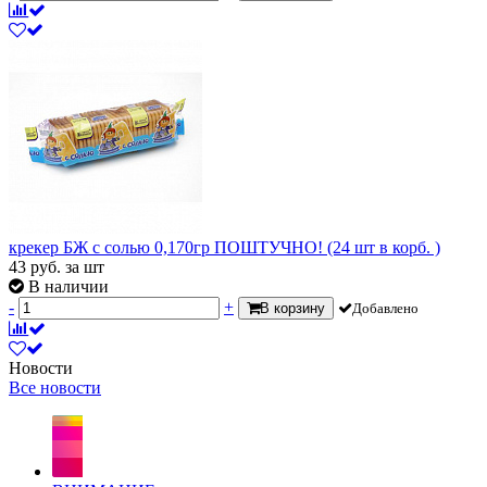
крекер БЖ с солью 0,170гр ПОШТУЧНО! (24 шт в корб. )
43
руб.
за шт
В наличии
-
+
В корзину
Добавлено
Новости
Все новости