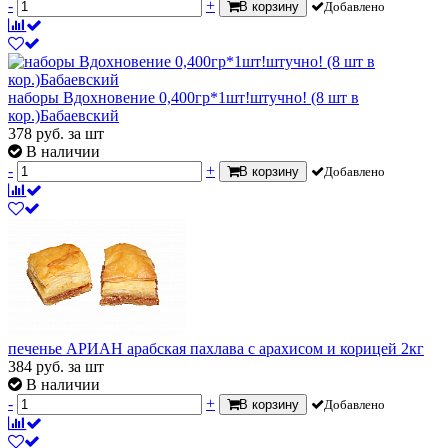
-
+
В корзину
Добавлено
наборы Вдохновение 0,400гр*1шт!штучно! (8 шт в
кор.)Бабаевский
378
руб.
за шт
В наличии
-
+
В корзину
Добавлено
печенье АРИАН арабская пахлава с арахисом и корицей 2кг
384
руб.
за шт
В наличии
-
+
В корзину
Добавлено