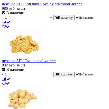
печенье АП "Сэндвич Royal" с семечкой 4кг***
986
руб.
за шт
В наличии
-
+
В корзину
Добавлено
печенье АП "Смайлики" 4кг***
932
руб.
за шт
В наличии
-
+
В корзину
Добавлено