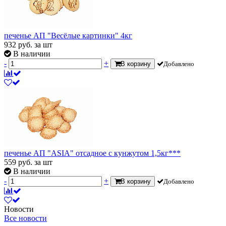
печенье АП "Весёлые картинки" 4кг
932
руб.
за шт
В наличии
-
+
В корзину
Добавлено
печенье АП "ASIA" отсадное с кунжутом 1,5кг***
559
руб.
за шт
В наличии
-
+
В корзину
Добавлено
Новости
Все новости