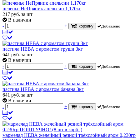
печенье НеПряник апельсин 1,170кг
217
руб.
за шт
В наличии
-
+
В корзину
Добавлено
пастила НЕВА с ароматом груши 3кг
641
руб.
за шт
В наличии
-
+
В корзину
Добавлено
пастила НЕВА с ароматом банана 3кг
641
руб.
за шт
В наличии
-
+
В корзину
Добавлено
мармелад НЕВА желейный резной трёхслойный аром 0,230гр