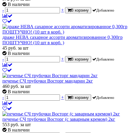
В наличии
-
+
В корзину
Добавлено
драже НЕВА сахарное ассорти ароматизированное 0,300гр
ПОШТУЧНО! (10 шт в корб. )
45
руб.
за шт
В наличии
-
+
В корзину
Добавлено
печенье СЧ трубочки Восторг мандарин 2кг
460
руб.
за шт
В наличии
-
+
В корзину
Добавлено
печенье СЧ трубочки Восторг (с заварным кремом) 2кг
553
руб.
за шт
В наличии