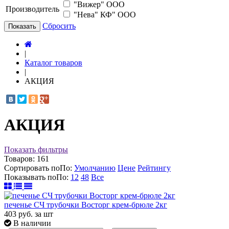
"Вижер" ООО
Производитель
"Нева" КФ" ООО
Сбросить
Показать
|
Каталог товаров
|
АКЦИЯ
АКЦИЯ
Показать фильтры
Товаров:
161
Сортировать по
По
:
Умолчанию
Цене
Рейтингу
Показывать по
По
:
12
48
Все
печенье СЧ трубочки Восторг крем-брюле 2кг
403
руб.
за шт
В наличии