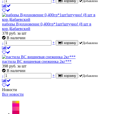
-
+
В корзину
Добавлено
наборы Вдохновение 0,400гр*1шт!штучно! (8 шт в
кор.)Бабаевский
378
руб.
за шт
В наличии
-
+
В корзину
Добавлено
пастила ВС вишневая снежинка 2кг***
398
руб.
за шт
В наличии
-
+
В корзину
Добавлено
Новости
Все новости